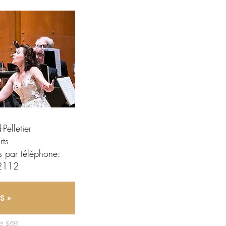
-Pelletier
ts​
 par téléphone:
-2112
S »
de $68