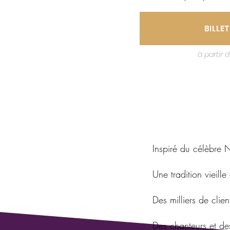
BILLET
à partir 
Inspiré du célèbre 
Une tradition vieill
Des milliers de clie
Des chanteurs et de