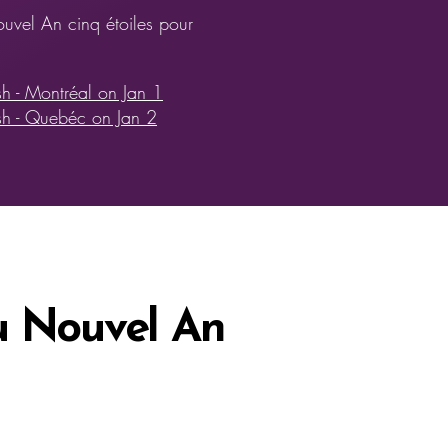
uvel An cinq étoiles pour
sh - Montréal on Jan 1
ish - Quebéc on Jan 2
u Nouvel An