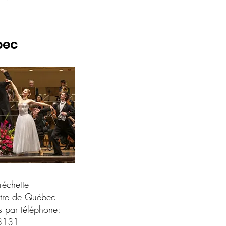
bec
Fréchette
tre de Québec​
par téléphone:
8131​