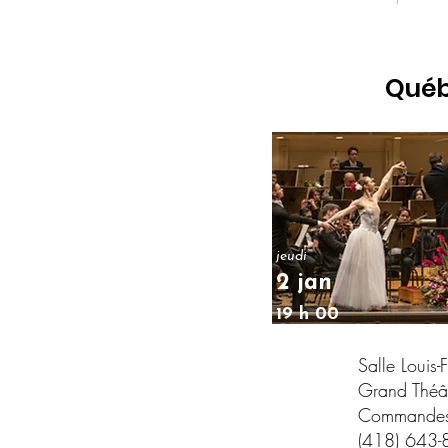
Qué
jeudi
2 jan
19 h 00
Salle Louis-
Grand Théâ
Commandes 
(418) 643-