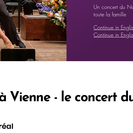
Un concert du No
toute la famille
Continue in Engli
Continue in Engl
Vienne - le concert d
réal