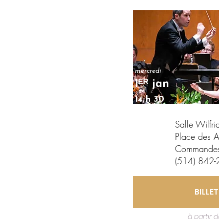
mercredi
1ᴱᴿ jan
14 h 30
Salle Wilfrid
Place des Ar
​Commandes
(514) 842
BILLET
à partir 