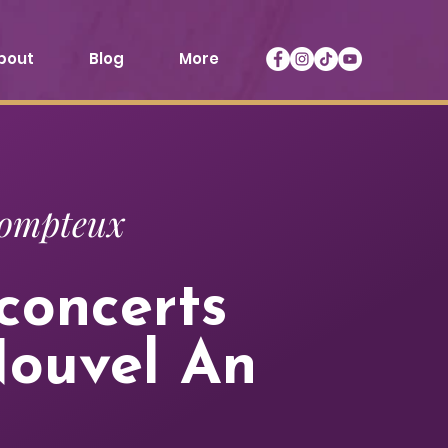
bout
Blog
More
sompteux
concerts
Nouvel An